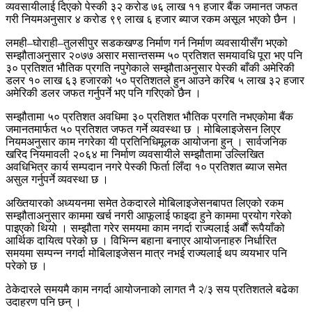
व्यवसायीलाई दिएको पेस्की ३२ करोड ७६ लाख ११ हजार बैंक जमानत जफत
गरी नियमअनुसार ४ करोड ९९ लाख ६ हजार ब्याज रकम असूल भएको छैन ।
लमही–घोराही–तुलसीपुर सडकखण्ड निर्माण गर्न निर्माण व्यवसायीसँग भएको
सम्झौताअनुसार २०७७ असार मसान्तसम्म ५० प्रतिशत समयावधि पूरा भए पनि
३० प्रतिशत भौतिक प्रगति नपुगेकाले सम्झौताअनुसार पेस्की बाँकी अमेरिकी
डलर १० लाख ६३ हजारको ५० प्रतिशतले हुन आउने करिब ५ लाख ३२ हजार
अमेरिकी डलर जफत गर्नुपर्ने भए पनि गरिएको छैन ।
सम्झौतामा ५० प्रतिशत अवधिमा ३० प्रतिशत भौतिक प्रगति नभएकोमा बैंक
जमानतमार्फत ५० प्रतिशत जफत गर्ने व्यवस्था छ । मोबिलाइजेसन लिएर
नियमअनुसार काम नगरेका यी प्रतिनिधिमूलक आयोजना हुन् । सार्वजनिक
खरिद नियमावली २०६४ मा निर्माण व्यवसायीले सम्झौतामा उल्लिखित
अवधिभित्र कार्य सम्पदान नगरे पेस्की फिर्ता लिँदा १० प्रतिशत ब्याज समेत
असुल गर्नुपर्ने व्यवस्था छ ।
अख्तियारको अध्ययनमा समेत ठेकदारले मोबिलाइजेसनबापत लिएको रकम
सम्झौताअनुसार काममा खर्च नगरी आफूलाई फाइदा हुने काममा प्रयोग गरेको
पाइएको थियो । सम्झौता गरेर समयमा काम नगर्दा राज्यलाई अर्बौं रूपैयाँको
आर्थिक दायित्व परेको छ । विभिन्न बहाना बनाएर आयोजनाहरु निर्धारित
समयमा सम्पन्न नगर्दा मोबिलाइजेसन मात्र नभई राज्यलाई थप व्ययभार पनि
परेको छ ।
ठेकेदारले समयमै काम नगर्दा आयोजनाको लागत नै २/३ सय प्रतिशतले बढेका
उदाहरण पनि छन् ।