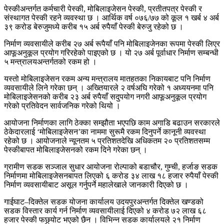
पेस्कीअन्तर्गत कर्मचारी पेस्की, मोबिलाइजेसन पेस्की, प्रतीतपत्र पेस्की र
संस्थागत पेस्की रहने व्यवस्था छ । आर्थिक वर्ष ०७६/७७ को कूल १ खर्ब ४ अर्ब
३९ करोड बेरुजुमध्ये करीब १५ अर्ब रुपैयाँ पेस्की बेरुजु रहेको छ ।
निर्माण व्यवसायीले करीब २७ अर्ब रूपैयाँ पनि मोबिलाइजेनका रूपमा पेस्की लिएर
आफूअनुकूल प्रयोग गरिरहेको पाइएको छ । यो २७ अर्ब पूर्वाधार निर्माण सम्बन्धी
५ मन्त्रालयअन्तर्गतको रकम हो ।
यस्तो मोबिलाइजेसन रकम अन्य मन्त्रालय मातहतका निकायबाट पनि निर्माण
व्यवसायीले लिने गरेका छन् । अख्तियारले २ वर्षअघि गरेको १ अध्ययनमा पनि
मोबिलाइजेसनको करीब २३ अर्ब रुपैयाँ सदुपयोग नगरी आफूअनुकूल प्रयोग
गरेको प्रतिवेदन सार्वजनिक गरेको थियो ।
आयोजना निर्माणका लागि ठेक्का सम्झौता भएपछि काम अगाडि बढाउन सरकारले
ठेकेदारलाई ‘मोबिलाइजेसन’का नाममा सुरूमै रकम दिनुपर्ने कानूनी व्यवस्था
रहेको छ । आयोजनाले न्यूनतम ५ प्रतिशतदेखि अधिकतम २० प्रतिशतसम्म
पेस्कीबापत मोबिलाइजेसनको रकम दिने गरेका छन् ।
ग्रामीण सडक सञ्जाल सुधार आयोजना रोल्पाको बडाचौर, गुम्ची, हर्जाङ सडक
निर्माणमा मोबिलाइजेसनबापत लिएको ६ करोड ३४ लाख १८ हजार रुपैयाँ पेस्की
निर्माण व्यवसायीबाट असूल गर्नुपर्ने महालेखाले जानकारी दिएको छ ।
गाईघाट–दिक्तेल सडक योजना कार्यालय उदयपुरअन्तर्गत दिक्तेल खण्डको
सडक विस्तार कार्य गर्न निर्माण व्यवसायीलाई दिएको ४ करोड ७२ लाख ६८
हजार पेस्की फछ्र्योट भएको छैन । विभिन्न सडक कार्यालयले २१ निर्माण