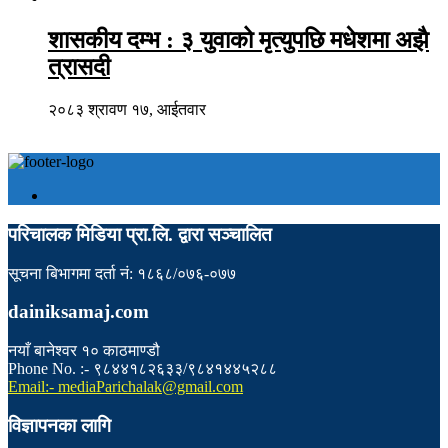
शासकीय दम्भ : ३ युवाको मृत्युपछि मधेशमा अझै
त्रासदी
२०८३ श्रावण १७, आईतवार
परिचालक मिडिया प्रा.लि. द्वारा सञ्चालित
सूचना बिभागमा दर्ता नं: १८६८/०७६-०७७
dainiksamaj.com
नयाँ बानेश्वर १० काठमाण्डौ
Phone No. :- ९८४४१८२६३३/९८४१४४५२८८
Email:- mediaParichalak@gmail.com
विज्ञापनका लागि