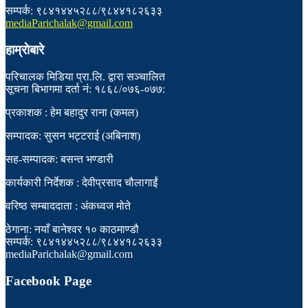
सम्पर्क: ९८४१४४५२८८/९८४४१८२६३३
mediaParichalak@gmail.com
हाम्राेबारे
परिचालक मिडिया प्रा.लि. द्वारा सञ्चालित
सूचना बिभागमा दर्ता नं: १८६८/०७६-०७७:
प्रकाशक : हेम बहादुर राना (कमल)
सम्पादक: सुसन भट्टराई (अबिनाश)
सह-सम्पादक: बसन्त भण्डारी
कार्यकारी निर्देशक : देवीप्रसाद चौलागाईं
वरिष्ठ सम्बाददाता : अंकध्वज मोते
ठेगाना: नयाँ बानेश्वर १० काठमाण्डौ
सम्पर्क: ९८४१४४५२८८/९८४४१८२६३३
mediaParichalak@gmail.com
Facebook Page