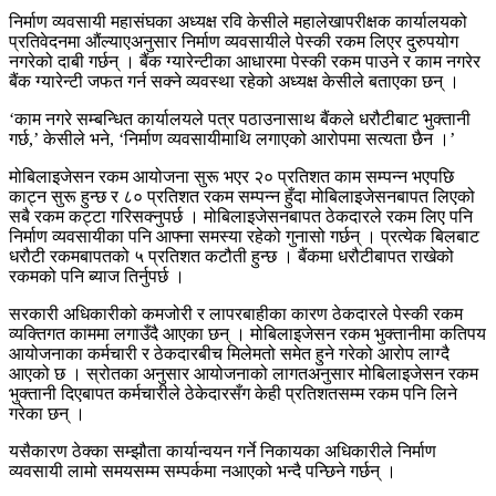
निर्माण व्यवसायी महासंघका अध्यक्ष रवि केसीले महालेखापरीक्षक कार्यालयको
प्रतिवेदनमा औंल्याएअनुसार निर्माण व्यवसायीले पेस्की रकम लिएर दुरुपयोग
नगरेको दाबी गर्छन् । बैंक ग्यारेन्टीका आधारमा पेस्की रकम पाउने र काम नगरेर
बैंक ग्यारेन्टी जफत गर्न सक्ने व्यवस्था रहेको अध्यक्ष केसीले बताएका छन् ।
‘काम नगरे सम्बन्धित कार्यालयले पत्र पठाउनासाथ बैंकले धरौटीबाट भुक्तानी
गर्छ,’ केसीले भने, ‘निर्माण व्यवसायीमाथि लगाएको आरोपमा सत्यता छैन ।’
मोबिलाइजेसन रकम आयोजना सुरू भएर २० प्रतिशत काम सम्पन्न भएपछि
काट्न सुरू हुन्छ र ८० प्रतिशत रकम सम्पन्न हुँदा मोबिलाइजेसनबापत लिएको
सबै रकम कट्टा गरिसक्नुपर्छ । मोबिलाइजेसनबापत ठेकदारले रकम लिए पनि
निर्माण व्यवसायीका पनि आफ्ना समस्या रहेको गुनासो गर्छन् । प्रत्येक बिलबाट
धरौटी रकमबापतको ५ प्रतिशत कटौती हुन्छ । बैंकमा धरौटीबापत राखेको
रकमको पनि ब्याज तिर्नुपर्छ ।
सरकारी अधिकारीको कमजोरी र लापरबाहीका कारण ठेकदारले पेस्की रकम
व्यक्तिगत काममा लगाउँदै आएका छन् । मोबिलाइजेसन रकम भुक्तानीमा कतिपय
आयोजनाका कर्मचारी र ठेकदारबीच मिलेमतो समेत हुने गरेको आरोप लाग्दै
आएको छ । स्रोतका अनुसार आयोजनाको लागतअनुसार मोबिलाइजेसन रकम
भुक्तानी दिएबापत कर्मचारीले ठेकेदारसँग केही प्रतिशतसम्म रकम पनि लिने
गरेका छन् ।
यसैकारण ठेक्का सम्झौता कार्यान्वयन गर्ने निकायका अधिकारीले निर्माण
व्यवसायी लामो समयसम्म सम्पर्कमा नआएको भन्दै पन्छिने गर्छन् ।