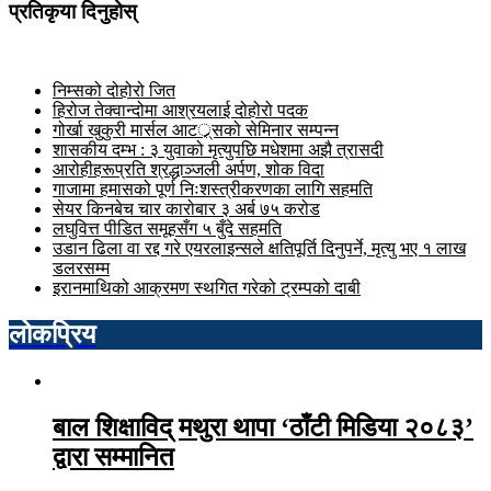
प्रतिकृया दिनुहोस्
निम्सको दोहोरो जित
हिरोज तेक्वान्दोमा आश्रयलाई दोहोरो पदक
गोर्खा खुकुरी मार्सल आटर््र्सको सेमिनार सम्पन्न
शासकीय दम्भ : ३ युवाको मृत्युपछि मधेशमा अझै त्रासदी
आरोहीहरूप्रति श्रद्धाञ्जली अर्पण, शोक विदा
गाजामा हमासको पूर्ण निःशस्त्रीकरणका लागि सहमति
सेयर किनबेच चार कारोबार ३ अर्ब ७५ करोड
लघुवित्त पीडित समूहसँग ५ बुँदे सहमति
उडान ढिला वा रद्द गरे एयरलाइन्सले क्षतिपूर्ति दिनुपर्ने, मृत्यु भए १ लाख
डलरसम्म
इरानमाथिको आक्रमण स्थगित गरेको ट्रम्पको दाबी
लोकप्रिय
बाल शिक्षाविद् मथुरा थापा ‘ठाँटी मिडिया २०८३’
द्वारा सम्मानित