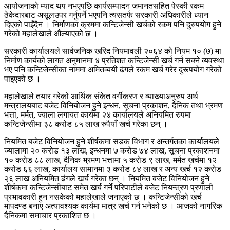
आयोजनाको म्याद थप नभएपछि कार्यसम्पादन जमानतसहित पेस्की रकम
ठेकेदारबाट असूलउपर गर्नुपर्ने भएपनि त्यसतर्फ सरकारी अधिकारीले ध्यान
दिएको पाइँदैन । निर्माणका क्रममा कन्टिजेन्सी खर्चको रकम पनि दुरुपयोग हुने
गरेको महालेखाले औंल्याएको छ ।
सरकारी कार्यालयले सार्वजनिक खरिद नियमावली २०६४ को नियम १० (७) मा
निर्माण कार्यको लागत अनुमानमा ४ प्रतिशत कन्टिजेन्सी खर्च गर्न सक्ने व्यवस्था
भए पनि कन्टिजेन्सीका नाममा अमितव्ययी ढंगले रकम खर्च गरेर दुरूपयोग गरेको
पाइएको छ ।
महालेखाले तयार गरेको आर्थिक संकेत वर्गीकरण र व्याख्याअनुरुप अर्थ
मन्त्रालयबाट बजेट विनियोजन हुने इन्धन, सूचना प्रकाशन, दैनिक तथा भ्रमण
भत्ता, मर्मत, ज्याला लगायत कार्यमा २४ कार्यालयले अनियमित रुपमा
कन्टिजेन्सीमा ३८ करोड ८५ लाख रुपैयाँ खर्च गरेका छन् ।
नियमित बजेट विनियोजन हुने शीर्षकमा सडक विभाग र अन्तर्गतका कार्यालयले
ज्यालामा २० करोड १३ लाख, इन्धनमा ७ करोड ७४ लाख, सूचना प्रकाशनमा
१० करोड ८८ लाख, दैनिक भ्रमण भत्तामा ५ करोड ९ लाख, मर्मत खर्चमा १२
करोड ६६ लाख, कार्यालय सामानमा ३ करोड ८४ लाख र अन्य खर्च १२ करोड
२६ लाख अनियमित ढंगले खर्च गरेका छन् । नियमित बजेट विनियोजन हुने
शीर्षकमा कन्टिजेन्सीबाट समेत खर्च गर्ने परिपाटीले बजेट नियन्त्रण प्रणाली
प्रभावकारी हुन नसकेको महालेखाले जनाएको छ । कन्टिजेन्सीको खर्च
मापदण्ड बनाए अत्यावश्यक कार्यमा मात्र खर्च गर्न भनेको छ । आजको नागरिक
दैनिकमा समाचार प्रकाशित छ ।