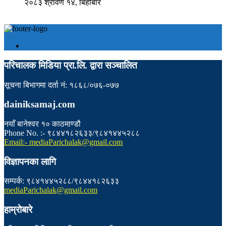
२०८३ श्रावण १४, बिहीबार
परिचालक मिडिया प्रा.लि. द्वारा सञ्चालित
सूचना बिभागमा दर्ता नं: १८६८/०७६-०७७
dainiksamaj.com
नयाँ बानेश्वर १० काठमाण्डौ
Phone No. :- ९८४४१८२६३३/९८४१४४५२८८
Email:- mediaParichalak@gmail.com
विज्ञापनका लागि
सम्पर्क: ९८४१४४५२८८/९८४४१८२६३३
mediaParichalak@gmail.com
हाम्राेबारे