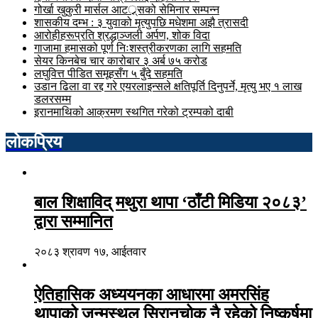
गोर्खा खुकुरी मार्सल आटर््र्सको सेमिनार सम्पन्न
शासकीय दम्भ : ३ युवाको मृत्युपछि मधेशमा अझै त्रासदी
आरोहीहरूप्रति श्रद्धाञ्जली अर्पण, शोक विदा
गाजामा हमासको पूर्ण निःशस्त्रीकरणका लागि सहमति
सेयर किनबेच चार कारोबार ३ अर्ब ७५ करोड
लघुवित्त पीडित समूहसँग ५ बुँदे सहमति
उडान ढिला वा रद्द गरे एयरलाइन्सले क्षतिपूर्ति दिनुपर्ने, मृत्यु भए १ लाख
डलरसम्म
इरानमाथिको आक्रमण स्थगित गरेको ट्रम्पको दाबी
लोकप्रिय
बाल शिक्षाविद् मथुरा थापा ‘ठाँटी मिडिया २०८३’
द्वारा सम्मानित
२०८३ श्रावण १७, आईतवार
ऐतिहासिक अध्ययनका आधारमा अमरसिंह
थापाको जन्मस्थल सिरानचोक नै रहेको निष्कर्षमा