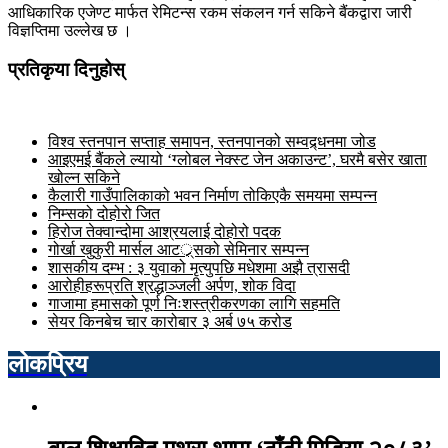
आधिकारिक एजेण्ट मार्फत रेमिटन्स रकम संकलन गर्न सकिने बैंकद्वारा जारी
विज्ञप्तिमा उल्लेख छ ।
प्रतिकृया दिनुहोस्
विश्व स्तनपान सप्ताह समापन, स्तनपानको सम्वद्र्धनमा जोड
आइएमई बैंकले ल्यायो ‘ग्लोबल नेक्स्ट जेन अकाउन्ट’, घरमै बसेर खाता
खोल्न सकिने
कैलारी गाउँपालिकाको भवन निर्माण तोकिएकै समयमा सम्पन्न
निम्सको दोहोरो जित
हिरोज तेक्वान्दोमा आश्रयलाई दोहोरो पदक
गोर्खा खुकुरी मार्सल आटर््र्सको सेमिनार सम्पन्न
शासकीय दम्भ : ३ युवाको मृत्युपछि मधेशमा अझै त्रासदी
आरोहीहरूप्रति श्रद्धाञ्जली अर्पण, शोक विदा
गाजामा हमासको पूर्ण निःशस्त्रीकरणका लागि सहमति
सेयर किनबेच चार कारोबार ३ अर्ब ७५ करोड
लोकप्रिय