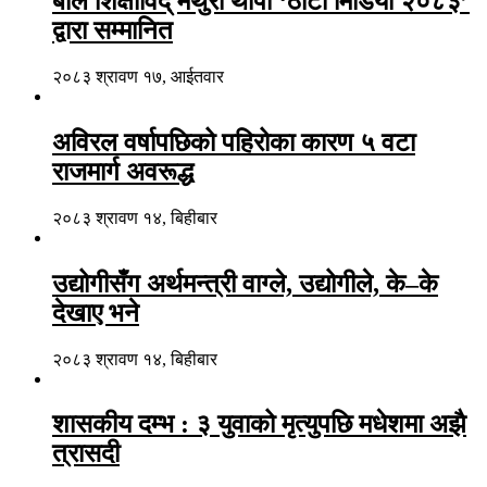
बाल शिक्षाविद् मथुरा थापा ‘ठाँटी मिडिया २०८३’
द्वारा सम्मानित
२०८३ श्रावण १७, आईतवार
अविरल वर्षापछिको पहिरोका कारण ५ वटा
राजमार्ग अवरूद्ध
२०८३ श्रावण १४, बिहीबार
उद्योगीसँग अर्थमन्त्री वाग्ले, उद्योगीले, के–के
देखाए भने
२०८३ श्रावण १४, बिहीबार
शासकीय दम्भ : ३ युवाको मृत्युपछि मधेशमा अझै
त्रासदी