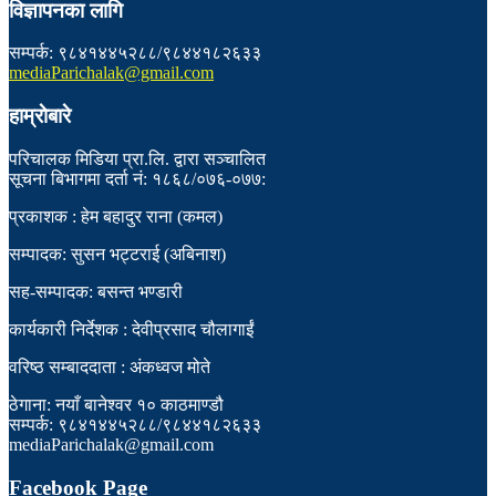
विज्ञापनका लागि
सम्पर्क: ९८४१४४५२८८/९८४४१८२६३३
mediaParichalak@gmail.com
हाम्राेबारे
परिचालक मिडिया प्रा.लि. द्वारा सञ्चालित
सूचना बिभागमा दर्ता नं: १८६८/०७६-०७७:
प्रकाशक : हेम बहादुर राना (कमल)
सम्पादक: सुसन भट्टराई (अबिनाश)
सह-सम्पादक: बसन्त भण्डारी
कार्यकारी निर्देशक : देवीप्रसाद चौलागाईं
वरिष्ठ सम्बाददाता : अंकध्वज मोते
ठेगाना: नयाँ बानेश्वर १० काठमाण्डौ
सम्पर्क: ९८४१४४५२८८/९८४४१८२६३३
mediaParichalak@gmail.com
Facebook Page