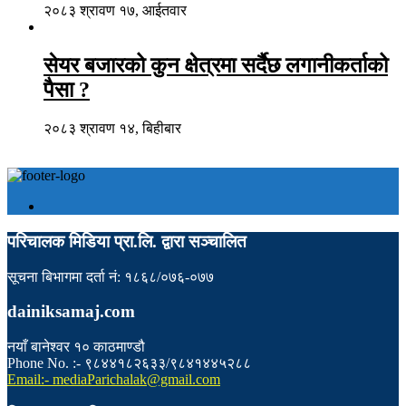
२०८३ श्रावण १७, आईतवार
सेयर बजारको कुन क्षेत्रमा सर्दैछ लगानीकर्ताको
पैसा ?
२०८३ श्रावण १४, बिहीबार
परिचालक मिडिया प्रा.लि. द्वारा सञ्चालित
सूचना बिभागमा दर्ता नं: १८६८/०७६-०७७
dainiksamaj.com
नयाँ बानेश्वर १० काठमाण्डौ
Phone No. :- ९८४४१८२६३३/९८४१४४५२८८
Email:- mediaParichalak@gmail.com