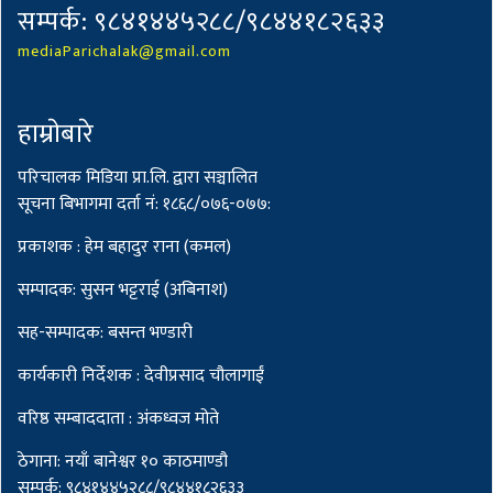
सम्पर्क: ९८४१४४५२८८/९८४४१८२६३३
mediaParichalak@gmail.com
हाम्राेबारे
परिचालक मिडिया प्रा.लि. द्वारा सञ्चालित
सूचना बिभागमा दर्ता नं: १८६८/०७६-०७७:
प्रकाशक : हेम बहादुर राना (कमल)
सम्पादक: सुसन भट्टराई (अबिनाश)
सह-सम्पादक: बसन्त भण्डारी
कार्यकारी निर्देशक : देवीप्रसाद चौलागाईं
वरिष्ठ सम्बाददाता : अंकध्वज मोते
ठेगाना: नयाँ बानेश्वर १० काठमाण्डौ
सम्पर्क: ९८४१४४५२८८/९८४४१८२६३३