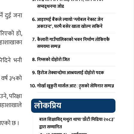
सम्वद्र्धनमा जोड
ने दुई जना
आइएमई बैंकले ल्यायो ‘ग्लोबल नेक्स्ट जेन
अकाउन्ट’, घरमै बसेर खाता खोल्न सकिने
गरिएको हो,
कैलारी गाउँपालिकाको भवन निर्माण तोकिएकै
 महाशाखाका
समयमा सम्पन्न
िदिने भनी
निम्सको दोहोरो जित
हिरोज तेक्वान्दोमा आश्रयलाई दोहोरो पदक
 वर्ष ३५को
गोर्खा खुकुरी मार्सल आटर््र्सको सेमिनार सम्पन्न
े, परिक्षा
लोकप्रिय
 महाशाखाले
बाल शिक्षाविद् मथुरा थापा ‘ठाँटी मिडिया २०८३’
नाएको छ ।
द्वारा सम्मानित