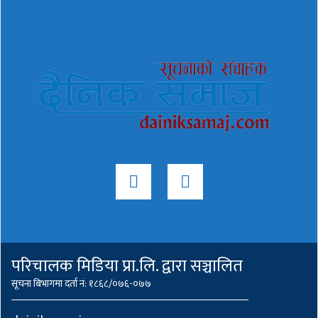
परिचालक मिडिया प्रा.लि. द्वारा सञ्चालित
सूचना बिभागमा दर्ता नं: १८६८/०७६-०७७