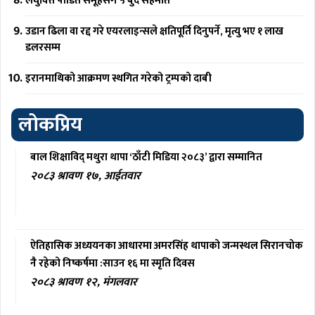
लघुवित्त पीडित समूहसँग ५ बुँदे सहमति
उडान ढिला वा रद्द गरे एयरलाइन्सले क्षतिपूर्ति दिनुपर्ने, मृत्यु भए १ लाख
डलरसम्म
इरानमाथिको आक्रमण स्थगित गरेको ट्रम्पको दाबी
लोकप्रिय
बाल शिक्षाविद् मथुरा थापा ‘ठाँटी मिडिया २०८३’ द्वारा सम्मानित
२०८३ श्रावण १७, आईतवार
ऐतिहासिक अध्ययनका आधारमा अमरसिंह थापाको जन्मस्थल सिरानचोक
नै रहेको निष्कर्षमा :साउन १६ मा स्मृति दिवस
२०८३ श्रावण १२, मंगलवार