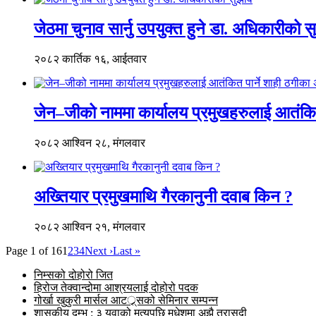
जेठमा चुनाव सार्नु उपयुक्त हुने डा. अधिकारीको स
२०८२ कार्तिक १६, आईतवार
जेन–जीको नाममा कार्यालय प्रमुखहरुलाई आतंकित 
२०८२ आश्विन २८, मंगलवार
अख्तियार प्रमुखमाथि गैरकानुनी दवाब किन ?
२०८२ आश्विन २१, मंगलवार
Page 1 of 16
1
2
3
4
Next ›
Last »
निम्सको दोहोरो जित
हिरोज तेक्वान्दोमा आश्रयलाई दोहोरो पदक
गोर्खा खुकुरी मार्सल आटर््र्सको सेमिनार सम्पन्न
शासकीय दम्भ : ३ युवाको मृत्युपछि मधेशमा अझै त्रासदी