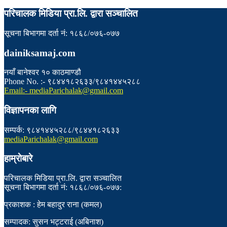
परिचालक मिडिया प्रा.लि. द्वारा सञ्चालित
सूचना बिभागमा दर्ता नं: १८६८/०७६-०७७
dainiksamaj.com
नयाँ बानेश्वर १० काठमाण्डौ
Phone No. :- ९८४४१८२६३३/९८४१४४५२८८
Email:- mediaParichalak@gmail.com
विज्ञापनका लागि
सम्पर्क: ९८४१४४५२८८/९८४४१८२६३३
mediaParichalak@gmail.com
हाम्राेबारे
परिचालक मिडिया प्रा.लि. द्वारा सञ्चालित
सूचना बिभागमा दर्ता नं: १८६८/०७६-०७७:
प्रकाशक : हेम बहादुर राना (कमल)
सम्पादक: सुसन भट्टराई (अबिनाश)