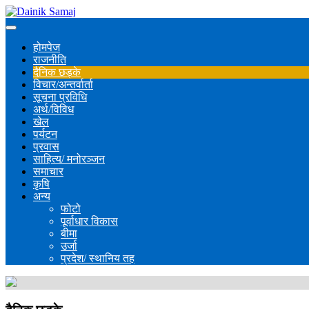
होमपेज
राजनीति
दैनिक छड्के
विचार/अन्तर्वार्ता
सूचना प्रविधि
अर्थ/विविध
खेल
पर्यटन
प्रवास
साहित्य/ मनोरञ्जन
समाचार
कृषि
अन्य
फोटो
पूर्वाधार विकास
बीमा
उर्जा
प्रदेश/ स्थानिय तह