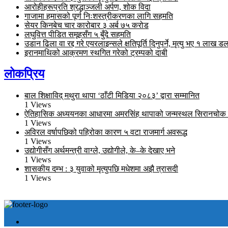
आरोहीहरूप्रति श्रद्धाञ्जली अर्पण, शोक विदा
गाजामा हमासको पूर्ण निःशस्त्रीकरणका लागि सहमति
सेयर किनबेच चार कारोबार ३ अर्ब ७५ करोड
लघुवित्त पीडित समूहसँग ५ बुँदे सहमति
उडान ढिला वा रद्द गरे एयरलाइन्सले क्षतिपूर्ति दिनुपर्ने, मृत्यु भए १ लाख 
इरानमाथिको आक्रमण स्थगित गरेको ट्रम्पको दाबी
लोकप्रिय
बाल शिक्षाविद् मथुरा थापा ‘ठाँटी मिडिया २०८३’ द्वारा सम्मानित
1 Views
ऐतिहासिक अध्ययनका आधारमा अमरसिंह थापाको जन्मस्थल सिरानचोक नै र
1 Views
अविरल वर्षापछिको पहिरोका कारण ५ वटा राजमार्ग अवरूद्ध
1 Views
उद्योगीसँग अर्थमन्त्री वाग्ले, उद्योगीले, के–के देखाए भने
1 Views
शासकीय दम्भ : ३ युवाको मृत्युपछि मधेशमा अझै त्रासदी
1 Views