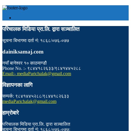
परिचालक मिडिया प्रा.लि. द्वारा सञ्चालित
सूचना बिभागमा दर्ता नं: १८६८/०७६-०७७
dainiksamaj.com
नयाँ बानेश्वर १० काठमाण्डौ
Phone No. :- ९८४४१८२६३३/९८४१४४५२८८
Email:- mediaParichalak@gmail.com
विज्ञापनका लागि
सम्पर्क: ९८४१४४५२८८/९८४४१८२६३३
mediaParichalak@gmail.com
हाम्राेबारे
परिचालक मिडिया प्रा.लि. द्वारा सञ्चालित
सूचना बिभागमा दर्ता नं: १८६८/०७६-०७७: