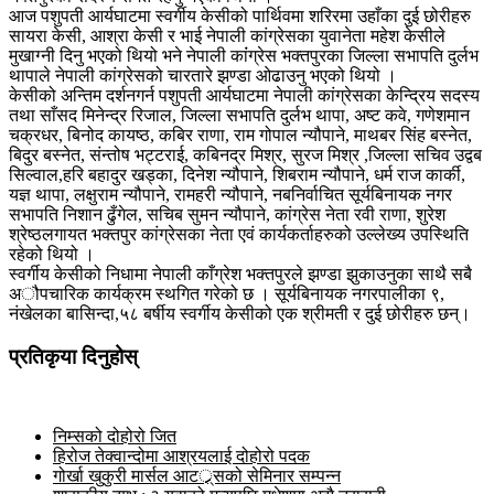
आज पशुपती आर्यघाटमा स्वर्गीय केसीको पार्थिवमा शरिरमा उहाँका दुई छोरीहरु
सायरा केसी, आश्रा केसी र भाई नेपाली कांग्रेसका युवानेता महेश केसीले
मुखाग्नी दिनु भएको थियो भने नेपाली कांंग्रेस भक्तपुरका जिल्ला सभापति दुर्लभ
थापाले नेपाली कांग्रेसको चारतारे झण्डा ओढाउनु भएको थियो ।
केसीको अन्तिम दर्शनगर्न पशुपती आर्यघाटमा नेपाली कांग्रेसका केन्द्रिय सदस्य
तथा साँसद मिनेन्द्र रिजाल, जिल्ला सभापति दुर्लभ थापा, अष्ट कवे, गणेशमान
चक्रधर, बिनोद कायष्ठ, कबिर राणा, राम गोपाल न्यौपाने, माथबर सिंह बस्नेत,
बिदुर बस्नेत, संन्तोष भट्टराई, कबिनद्र मिश्र, सुरज मिश्र ,जिल्ला सचिव उद्वब
सिल्वाल,हरि बहादुर खड्का, दिनेश न्यौपाने, शिबराम न्यौपाने, धर्म राज कार्की,
यज्ञ थापा, लक्षुराम न्यौपाने, रामहरी न्यौपाने, नबनिर्वाचित सूर्यबिनायक नगर
सभापति निशान ढुँगेल, सचिब सुमन न्यौपाने, कांग्रेस नेता रवी राणा, शुरेश
श्रेष्ठलगायत भक्तपुर कांग्रेसका नेता एवं कार्यकर्ताहरुको उल्लेख्य उपस्थिति
रहेको थियो ।
स्वर्गीय केसीको निधामा नेपाली काँग्रेश भक्तपुरले झण्डा झुकाउनुका साथै सबै
अौपचारिक कार्यक्रम स्थगित गरेको छ । सूर्यबिनायक नगरपालीका ९,
नंखेलका बासिन्दा,५८ बर्षीय स्वर्गीय केसीको एक श्रीमती र दुई छोरीहरु छन्।
प्रतिकृया दिनुहोस्
निम्सको दोहोरो जित
हिरोज तेक्वान्दोमा आश्रयलाई दोहोरो पदक
गोर्खा खुकुरी मार्सल आटर््र्सको सेमिनार सम्पन्न