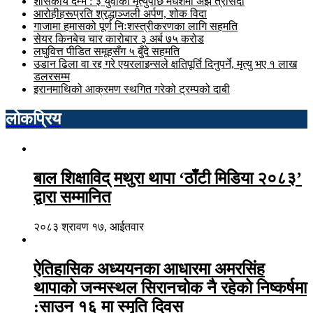
शासकीय दम्भ : ३ युवाको मृत्युपछि मधेशमा अझै त्रासदी
आरोहीहरूप्रति श्रद्धाञ्जली अर्पण, शोक विदा
गाजामा हमासको पूर्ण निःशस्त्रीकरणका लागि सहमति
सेयर किनबेच चार कारोबार ३ अर्ब ७५ करोड
लघुवित्त पीडित समूहसँग ५ बुँदे सहमति
उडान ढिला वा रद्द गरे एयरलाइन्सले क्षतिपूर्ति दिनुपर्ने, मृत्यु भए १ लाख
डलरसम्म
इरानमाथिको आक्रमण स्थगित गरेको ट्रम्पको दाबी
लोकप्रिय
बाल शिक्षाविद् मथुरा थापा ‘ठाँटी मिडिया २०८३’
द्वारा सम्मानित
२०८३ श्रावण १७, आईतवार
ऐतिहासिक अध्ययनका आधारमा अमरसिंह
थापाको जन्मस्थल सिरानचोक नै रहेको निष्कर्षमा
:साउन १६ मा स्मृति दिवस