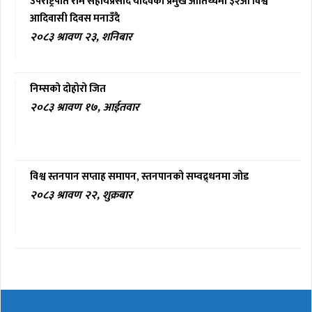
उपराष्ट्रपति राम सहायप्रसाद यादवको प्रमुख आतिथ्यमा ३२औं विश्व
आदिवासी दिवस मनाउँदै
२०८३ श्रावण २३, शनिबार
निम्सको दोहोरो जित
२०८३ श्रावण १७, आईतवार
विश्व स्तनपान सप्ताह समापन, स्तनपानको सम्वद्र्धनमा जोड
२०८३ श्रावण २२, शुक्रबार