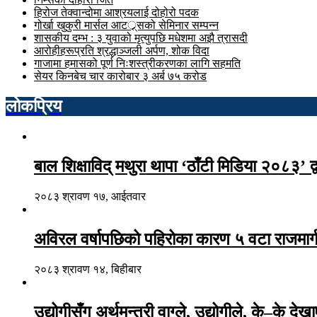
हिरोज तेक्वान्दोमा आश्रयलाई दोहोरो पदक
गोर्खा खुकुरी मार्सल आटर््र्सको सेमिनार सम्पन्न
शासकीय दम्भ : ३ युवाको मृत्युपछि मधेशमा अझै त्रासदी
आरोहीहरूप्रति श्रद्धाञ्जली अर्पण, शोक विदा
गाजामा हमासको पूर्ण निःशस्त्रीकरणका लागि सहमति
सेयर किनबेच चार कारोबार ३ अर्ब ७५ करोड
लोकप्रिय
बाल शिक्षाविद् मथुरा थापा ‘ठाँटी मिडिया २०८३’ द्
२०८३ श्रावण १७, आईतवार
अविरल वर्षापछिको पहिरोका कारण ५ वटा राजमार्ग
२०८३ श्रावण १४, बिहीबार
उद्योगीसँग अर्थमन्त्री वाग्ले, उद्योगीले, के–के देख