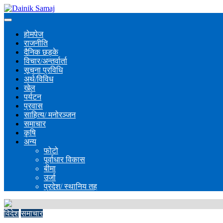
होमपेज
राजनीति
दैनिक छड्के
विचार/अन्तर्वार्ता
सूचना प्रविधि
अर्थ/विविध
खेल
पर्यटन
प्रवास
साहित्य/ मनोरञ्जन
समाचार
कृषि
अन्य
फोटो
पूर्वाधार विकास
बीमा
उर्जा
प्रदेश/ स्थानिय तह
विदेश
समाचार