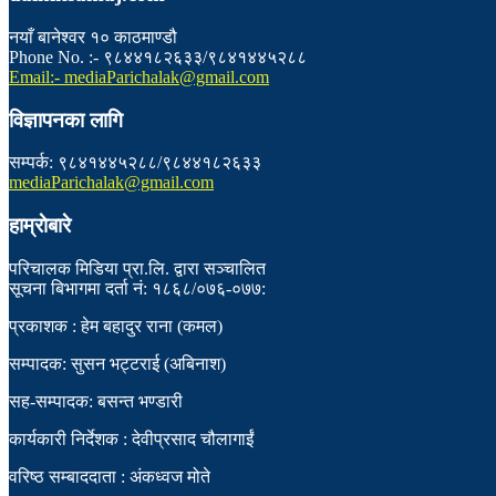
नयाँ बानेश्वर १० काठमाण्डौ
Phone No. :- ९८४४१८२६३३/९८४१४४५२८८
Email:- mediaParichalak@gmail.com
विज्ञापनका लागि
सम्पर्क: ९८४१४४५२८८/९८४४१८२६३३
mediaParichalak@gmail.com
हाम्राेबारे
परिचालक मिडिया प्रा.लि. द्वारा सञ्चालित
सूचना बिभागमा दर्ता नं: १८६८/०७६-०७७:
प्रकाशक : हेम बहादुर राना (कमल)
सम्पादक: सुसन भट्टराई (अबिनाश)
सह-सम्पादक: बसन्त भण्डारी
कार्यकारी निर्देशक : देवीप्रसाद चौलागाईं
वरिष्ठ सम्बाददाता : अंकध्वज मोते