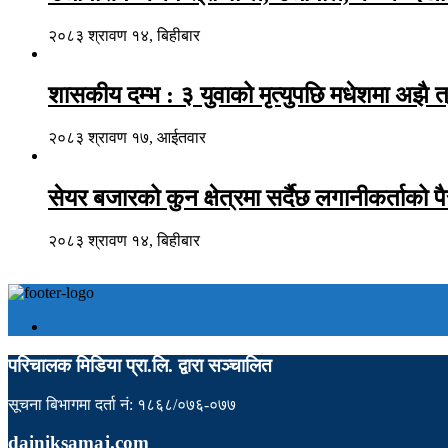
२०८३ श्रावण १४, बिहीबार
शासकीय दम्भ : ३ युवाको मृत्युपछि मधेशमा अझै त
२०८३ श्रावण १७, आईतवार
सेयर बजारको कुन क्षेत्रमा सर्दैछ लगानीकर्ताको प
२०८३ श्रावण १४, बिहीबार
परिचालक मिडिया प्रा.लि. द्वारा सञ्चालित
सूचना बिभागमा दर्ता नं: १८६८/०७६-०७७
dainiksamaj.com