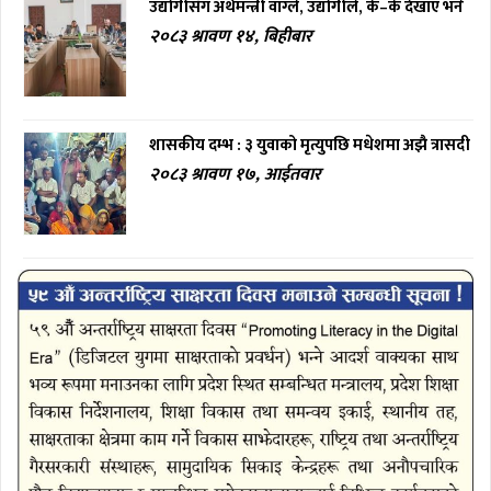
उद्योगीसँग अर्थमन्त्री वाग्ले, उद्योगीले, के–के देखाए भने
२०८३ श्रावण १४, बिहीबार
शासकीय दम्भ : ३ युवाको मृत्युपछि मधेशमा अझै त्रासदी
२०८३ श्रावण १७, आईतवार