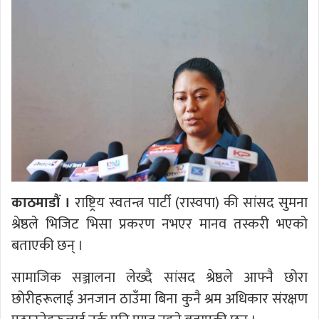
काठमाडौं ।
राष्ट्रिय स्वतन्त्र पार्टी (रास्वपा) की सांसद सुमना
श्रेष्ठले भिजिट भिसा प्रकरण नभएर मानव तस्करी भएको
बताएकी छन् ।
सामाजिक सञ्जालना लेख्दै सांसद श्रेष्ठले आफ्नै छोरा
छोरीहरूलाई अनजान ठाउँमा बिना कुनै श्रम अधिकार संरक्षण