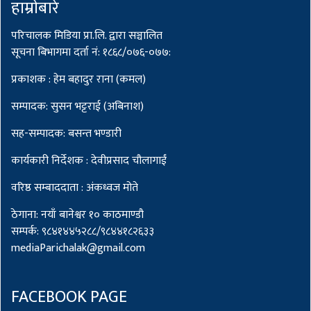
हाम्राेबारे
परिचालक मिडिया प्रा.लि. द्वारा सञ्चालित
सूचना बिभागमा दर्ता नं: १८६८/०७६-०७७:
प्रकाशक : हेम बहादुर राना (कमल)
सम्पादक: सुसन भट्टराई (अबिनाश)
सह-सम्पादक: बसन्त भण्डारी
कार्यकारी निर्देशक : देवीप्रसाद चौलागाईं
वरिष्ठ सम्बाददाता : अंकध्वज मोते
ठेगाना: नयाँ बानेश्वर १० काठमाण्डौ
सम्पर्क: ९८४१४४५२८८/९८४४१८२६३३
mediaParichalak@gmail.com
FACEBOOK PAGE