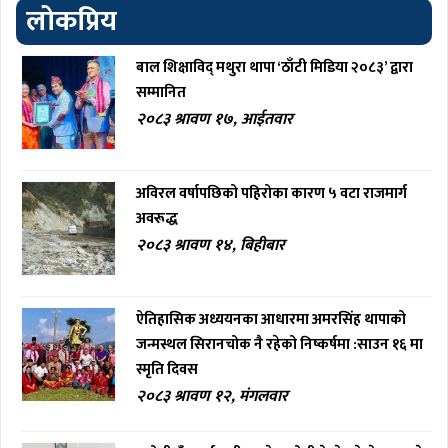
लोकप्रिय
बाल शिक्षाविद् मथुरा थापा ‘ठाँटी मिडिया २०८३’ द्वारा
सम्मानित
२०८३ श्रावण १७, आईतवार
अविरल वर्षापछिको पहिरोका कारण ५ वटा राजमार्ग
अवरूद्ध
२०८३ श्रावण १४, बिहीबार
ऐतिहासिक अध्ययनका आधारमा अमरसिंह थापाको
जन्मस्थल सिरानचोक नै रहेको निष्कर्षमा :साउन १६ मा
स्मृति दिवस
२०८३ श्रावण १२, मंगलवार