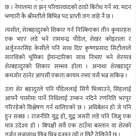
छ । नेपालमा त झन् परिवारवादको ठाडो बिरोध गर्ने स्व. मदन
भण्डारी कै श्रीमतीले बिभिन्न पद प्राप्ती जग जाहे नै छ ।
त्यसोत, शेरबहादुरको शिकार गर्न निस्किएका तीन कुमारहरु
एक भएर लडे भने रामचन्द्र पौडेल, शेखर कोइराला र
अर्जुननरसिंह केसीले पनि साथ दिए कृष्णप्रसाद सिटौलाले
सारथिको भूमिका ईमान्दारिका साथ निभाए भने शेरमात्र
शेरबहादुरको शिकार सम्भव होला । अन्यथा शेरबहादुर
कमजोर ठानेर आपसी एकता कायम नभए यसै भन्न सकिन्न ।
उता शेर बहादुरले पनि पौडेललाई सिंगै भित्र्याउने, सिंहलाई
आफ्नै पासोमा पार्ने निधिलाई उम्कन नदिने रणनिति भरपुर
गरिरहेको विश्लेषण गर्न थालिएको छ । अधिबेशन हो जे पनि
हुन सक्छ । राजनीति युद्व हो, युद्व जसरी लडे पनि जित्नु एक
मात्र उदेश्य हो । बिपक्षी सवै एक ठाउँमा बस्लान वा शेरको
गर्जन सुन्नासाथ छिन्न भिन्न हुन्छन त्यो त छिटै देखिनेनै छ ।