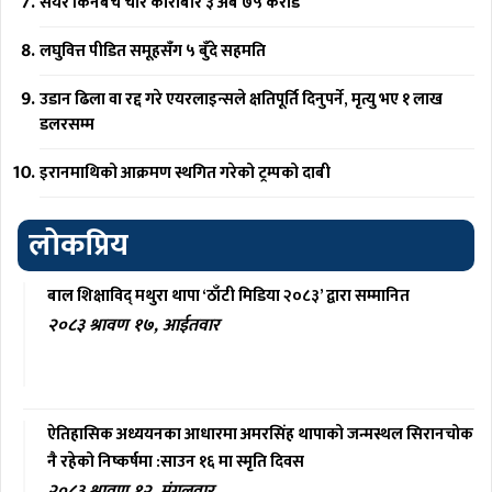
सेयर किनबेच चार कारोबार ३ अर्ब ७५ करोड
लघुवित्त पीडित समूहसँग ५ बुँदे सहमति
उडान ढिला वा रद्द गरे एयरलाइन्सले क्षतिपूर्ति दिनुपर्ने, मृत्यु भए १ लाख
डलरसम्म
इरानमाथिको आक्रमण स्थगित गरेको ट्रम्पको दाबी
लोकप्रिय
बाल शिक्षाविद् मथुरा थापा ‘ठाँटी मिडिया २०८३’ द्वारा सम्मानित
२०८३ श्रावण १७, आईतवार
ऐतिहासिक अध्ययनका आधारमा अमरसिंह थापाको जन्मस्थल सिरानचोक
नै रहेको निष्कर्षमा :साउन १६ मा स्मृति दिवस
२०८३ श्रावण १२, मंगलवार