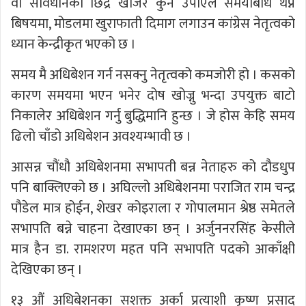
वा संविधानको छिद्र खोजेर कुनै उपाएले समयाबधि थप्ने
बिषयमा, मोडलमा खुराफाती दिमाग लगाउन कांग्रेस नेतृत्वको
ध्यान केन्द्रीकृत भएको छ ।
समय मै अधिबेशन गर्न नसक्नु नेतृत्वको कमजोरी हो । कसको
कारण समयमा भएन भनेर दोष खोज्नु भन्दा उपयुक्त बाटो
निकालेर अधिबेशन गर्नु बुद्धिमानि हुन्छ । जे होस केहि समय
ढिलो चाँडो अधिबेशन अवश्यम्भावी छ ।
आसन्न चौंधौ अधिबेशनमा सभापती बन्न नेताहरु को दौडधुप
पनि बाक्लिएको छ । अघिल्लो अधिबेशनमा पराजित राम चन्द्र
पौडेल मात्र होईन, शेखर कोइराला र गोपालमान श्रेष्ठ समेतले
सभापति बन्ने चाहना देखाएका छन् । अर्जुननरसिंह केसीले
मात्र हैन डा. रामशरण महत पनि सभापति पदको आकाँक्षी
देखिएका छन् ।
१३ औंं अधिबेशनका सशक्त अर्का प्रत्याशी कृष्ण प्रसाद