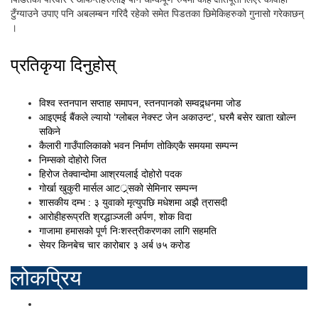
टुँग्याउने उपाए पनि अबलम्बन गरिदै रहेको समेत पिडतका छिमेकिहरुको गुनासो गरेकाछन्
।
प्रतिकृया दिनुहोस्
विश्व स्तनपान सप्ताह समापन, स्तनपानको सम्वद्र्धनमा जोड
आइएमई बैंकले ल्यायो ‘ग्लोबल नेक्स्ट जेन अकाउन्ट’, घरमै बसेर खाता खोल्न
सकिने
कैलारी गाउँपालिकाको भवन निर्माण तोकिएकै समयमा सम्पन्न
निम्सको दोहोरो जित
हिरोज तेक्वान्दोमा आश्रयलाई दोहोरो पदक
गोर्खा खुकुरी मार्सल आटर््र्सको सेमिनार सम्पन्न
शासकीय दम्भ : ३ युवाको मृत्युपछि मधेशमा अझै त्रासदी
आरोहीहरूप्रति श्रद्धाञ्जली अर्पण, शोक विदा
गाजामा हमासको पूर्ण निःशस्त्रीकरणका लागि सहमति
सेयर किनबेच चार कारोबार ३ अर्ब ७५ करोड
लोकप्रिय