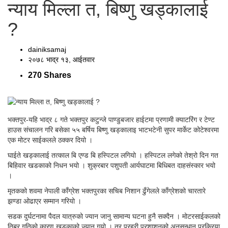
न्याय मिल्ला त, बिष्णु खड्कालाई
?
dainiksamaj
२०७८ भाद्र १३, आईतवार
270 Shares
भक्तपुर-यहि भाद्र ८ गते भक्तपुर कटुन्जे पाण्डुबजार हाईटमा प्रणामी क्याटरिंग र टेण्ट
हाउस संचालन गरि बसेका ५५ बर्षिय बिष्णु खड्कालाइ भाटभटेनी सुपर मार्केट कोटेश्वरमा
एक मोटर साईकलले ठक्कर दियो ।
घाईते खड्कालाई तत्काल बि एण्ड बि हस्पिटल लगियो । हस्पिटल लगेको तेश्रो दिन गत
बिहिवार खडकाको निधन भयो । शुक्रबार पशुपती आर्यघाटमा बिधिबत दाहसंस्कार भयो
।
मृतकको शवमा नेपाली काँग्रेश भक्तपुरका सचिब निशान ढुँगेलले काँग्रेशको चारतारे
झण्डा ओढाएर सम्मान गरियो ।
सडक दुर्घटनामा पैदल यात्रुको ज्यान जानु सामान्य घटना हुनै सक्दैन । मोटरसाईकलको
तिब्र गतिको कारण खड्काको ज्यान गयो । तर प्रहरी प्रशाशनको अनुसन्धान प्रक्रिया