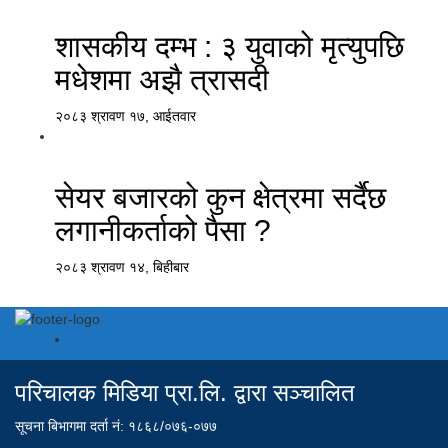
शासकीय दम्भ : ३ युवाको मृत्युपछि
मधेशमा अझै त्रासदी
२०८३ श्रावण १७, आईतवार
सेयर बजारको कुन क्षेत्रमा सर्दैछ
लगानीकर्ताको पैसा ?
२०८३ श्रावण १४, बिहीबार
परिचालक मिडिया प्रा.लि. द्वारा सञ्चालित
सूचना बिभागमा दर्ता नं: १८६८/०७६-०७७