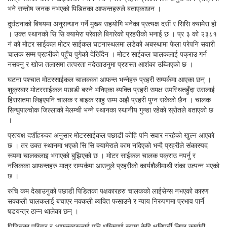
भने सन्तोष जनक नभएको पिडितका आफन्तहरुले बताएकाछन ।
दुर्घटनाको बिषयमा अनुसन्धान गर्ने मुख्य सहयोगि भनेका प्रत्यक्ष दर्सी र सिसि क्यामेरा हो
। उक्त स्थानको सि सि क्यामेरा परेवाले बिगारेको प्रहरीको भनाई छ । प्र ३ को २३८१
नं को मोटर साईकल मोटर साईकल घटनास्थलमा लडेको अबस्थामा फेला परेपनि सवारी
चालक सम्म प्रहरीको पहुँच पुगेको देखिँदैन । मोटर साईकल चालकलाई पक्राउ गर्न
नसक्नु र खोज तलासमा तत्परता नदेखाउनुमा प्रशस्त आशंका उब्जिएको छ ।
घटना पश्चात मोटरसाईकल चालकका आफन्त भन्नेहरु प्रहरी सम्पर्कमा आएका छन् ।
शुक्रबार मोटरसाईकल पछाडी बस्ने भनिएका ब्यक्ति प्रहरी समक्ष उपस्थितहुँदा उसलाई
हिरासतमा लिइएपनि चालक र बाइक साहु सम्म अझै प्रहरी पुग्न सकेको छैन । चालक
सिन्धुपाल्चाेक जिल्लाकाे मेलम्ची भन्ने स्थानका स्थानीय गुन्डा रहेकाे स्राेतले बताएकाे छ
।
प्रत्यक्ष दर्शीहरुका अनुसार मोटरसाईकल पछाडी कोहि पनि सवार नरहेकाे खुल्न आएकाे
छ । तर उक्त स्थानमा भएको सि सि क्यामेराले काम नदिएको भन्दै प्रहरीले संकास्पद
रूपमा चालकलाइ भगाएकाे बुझिएको छ । मोटर साईकल चालक पक्राउ नपर्नु र
नजिकका आफन्तहरु मात्र सम्पर्कमा आउनुले प्रहरीकाे कार्यशैलीमाथी संका उत्पन्न भएकाे
छ ।
रुचि कम देखाउनुको पछाडी पिडितका पक्षकारहरु चालकको लाईसेन्स नभएको कारण
सक्कली चालकलाई बचाएर नक्कली ब्यक्ति फसाउने र न्याय निरुपणमा प्रभाव पार्ने
षडयन्त्र ठान्न थालेका छन् ।
पिडितका परिवार र आफन्तहरुलाई पनि धम्किपूर्ण रुपमा केहि क्षतिपूर्ती लिएर कार्वाही