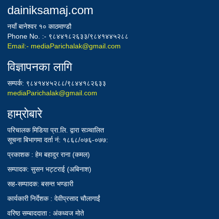
dainiksamaj.com
नयाँ बानेश्वर १० काठमाण्डौ
Phone No. :- ९८४४१८२६३३/९८४१४४५२८८
Email:- mediaParichalak@gmail.com
विज्ञापनका लागि
सम्पर्क: ९८४१४४५२८८/९८४४१८२६३३
mediaParichalak@gmail.com
हाम्राेबारे
परिचालक मिडिया प्रा.लि. द्वारा सञ्चालित
सूचना बिभागमा दर्ता नं: १८६८/०७६-०७७:
प्रकाशक : हेम बहादुर राना (कमल)
सम्पादक: सुसन भट्टराई (अबिनाश)
सह-सम्पादक: बसन्त भण्डारी
कार्यकारी निर्देशक : देवीप्रसाद चौलागाईं
वरिष्ठ सम्बाददाता : अंकध्वज मोते