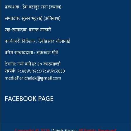
प्रकाशक : हेम बहादुर राना (कमल)
सम्पादक: सुसन भट्टराई (अबिनाश)
सह-सम्पादक: बसन्त भण्डारी
कार्यकारी निर्देशक : देवीप्रसाद चौलागाईं
वरिष्ठ सम्बाददाता : अंकध्वज मोते
ठेगाना: नयाँ बानेश्वर १० काठमाण्डौ
सम्पर्क: ९८४१४४५२८८/९८४४१८२६३३
mediaParichalak@gmail.com
FACEBOOK PAGE
Copyright ©
2026
Dainik Samaj
. All Rights Reserved.