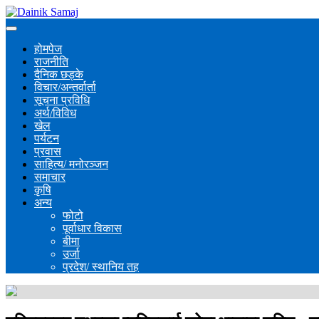
होमपेज
राजनीति
दैनिक छड्के
विचार/अन्तर्वार्ता
सूचना प्रविधि
अर्थ/विविध
खेल
पर्यटन
प्रवास
साहित्य/ मनोरञ्जन
समाचार
कृषि
अन्य
फोटो
पूर्वाधार विकास
बीमा
उर्जा
प्रदेश/ स्थानिय तह