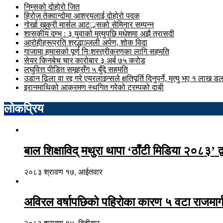
निम्सको दोहोरो जित
हिरोज तेक्वान्दोमा आश्रयलाई दोहोरो पदक
गोर्खा खुकुरी मार्सल आटर््र्सको सेमिनार सम्पन्न
शासकीय दम्भ : ३ युवाको मृत्युपछि मधेशमा अझै त्रासदी
आरोहीहरूप्रति श्रद्धाञ्जली अर्पण, शोक विदा
गाजामा हमासको पूर्ण निःशस्त्रीकरणका लागि सहमति
सेयर किनबेच चार कारोबार ३ अर्ब ७५ करोड
लघुवित्त पीडित समूहसँग ५ बुँदे सहमति
उडान ढिला वा रद्द गरे एयरलाइन्सले क्षतिपूर्ति दिनुपर्ने, मृत्यु भए १ लाख 
इरानमाथिको आक्रमण स्थगित गरेको ट्रम्पको दाबी
लोकप्रिय
बाल शिक्षाविद् मथुरा थापा ‘ठाँटी मिडिया २०८३’ द्
२०८३ श्रावण १७, आईतवार
अविरल वर्षापछिको पहिरोका कारण ५ वटा राजमार्ग