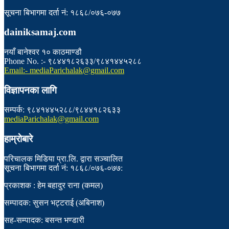
सूचना बिभागमा दर्ता नं: १८६८/०७६-०७७
dainiksamaj.com
नयाँ बानेश्वर १० काठमाण्डौ
Phone No. :- ९८४४१८२६३३/९८४१४४५२८८
Email:- mediaParichalak@gmail.com
विज्ञापनका लागि
सम्पर्क: ९८४१४४५२८८/९८४४१८२६३३
mediaParichalak@gmail.com
हाम्राेबारे
परिचालक मिडिया प्रा.लि. द्वारा सञ्चालित
सूचना बिभागमा दर्ता नं: १८६८/०७६-०७७:
प्रकाशक : हेम बहादुर राना (कमल)
सम्पादक: सुसन भट्टराई (अबिनाश)
सह-सम्पादक: बसन्त भण्डारी