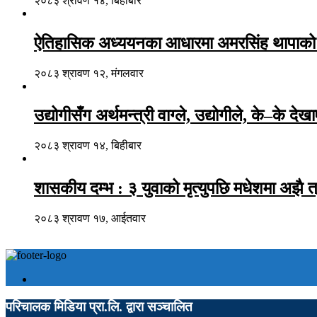
२०८३ श्रावण १४, बिहीबार
ऐतिहासिक अध्ययनका आधारमा अमरसिंह थापाको जन
२०८३ श्रावण १२, मंगलवार
उद्योगीसँग अर्थमन्त्री वाग्ले, उद्योगीले, के–के देख
२०८३ श्रावण १४, बिहीबार
शासकीय दम्भ : ३ युवाको मृत्युपछि मधेशमा अझै त
२०८३ श्रावण १७, आईतवार
परिचालक मिडिया प्रा.लि. द्वारा सञ्चालित