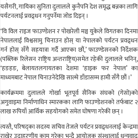
यसैगरी, गायिका सुनिता दुलालले कुनैपनि देश समृद्ध बन्नका लागि
पर्यटनलाई प्रवद्र्धन गनुपर्नेमा जोड दिइन् ।
‘वि विल राइज फाउण्डेशन र पोखरेली मञ्च युकेले विगतका दिनमा
नेपाललाई विश्वसामु चिनाउन होस् या नेपालको पर्यटन प्रवद्र्धन
गर्न होस् सँगै सहयात्रा गर्दै आएका छौं,’ फाउण्डेसनको निर्देशक
(पब्लिक रिलेसन राष्ट्रिय अन्तराष्ट्रिय)समेत रहेकी दुलालले भनिन्,
‘हङहङ, बेलायतलगायतका देशमा ‘हाइक फर नेपाल’ का
माध्यमबाट नेपाल चिनाउनेदेखि साल्मे डाँडासम्म हामी सँगै छौं ।’
कार्यक्रममा दुलालले गोर्खा भूतपूर्व सैनिक संघको (गेसो)को
अगुवाइमा निर्माणाधिन स्मारकका लागि फाउण्डेशनको तर्फबाट २
लाख रुपियाँ आर्थिक सहयोगको समेत घोषणा गरेकी छन् ।
त्यस्तै, परिषद्का सदस्य सचिव तेजले पर्यटन प्रवद्र्धनलाई केन्द्रमा
राखेर उदाहरणीय काम गरेका भन्दै आयोजक संस्थालाई धन्यवाद