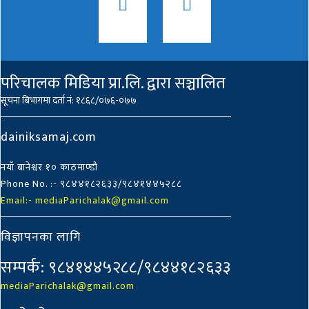
परिचालक मिडिया प्रा.लि. द्वारा सञ्चालित
सूचना बिभागमा दर्ता नं: १८६८/०७६-०७७
dainiksamaj.com
नयाँ बानेश्वर १० काठमाण्डौ
Phone No. :- ९८४४१८२६३३/९८४१४४५२८८
Email:- mediaParichalak@gmail.com
विज्ञापनका लागि
सम्पर्क: ९८४१४४५२८८/९८४४१८२६३३
mediaParichalak@gmail.com