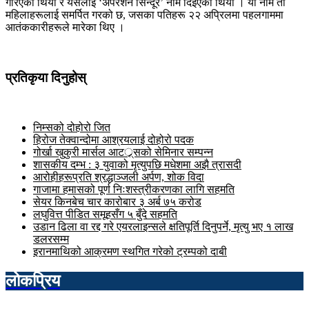
गरिएको थियो र यसलाई ‘अपरेशन सिन्दूर’ नाम दिइएको थियो । यो नाम ती
महिलाहरूलाई समर्पित गरको छ, जसका पतिहरू २२ अप्रिलमा पहलगाममा
आतंककारीहरूले मारेका थिए ।
प्रतिकृया दिनुहोस्
निम्सको दोहोरो जित
हिरोज तेक्वान्दोमा आश्रयलाई दोहोरो पदक
गोर्खा खुकुरी मार्सल आटर््र्सको सेमिनार सम्पन्न
शासकीय दम्भ : ३ युवाको मृत्युपछि मधेशमा अझै त्रासदी
आरोहीहरूप्रति श्रद्धाञ्जली अर्पण, शोक विदा
गाजामा हमासको पूर्ण निःशस्त्रीकरणका लागि सहमति
सेयर किनबेच चार कारोबार ३ अर्ब ७५ करोड
लघुवित्त पीडित समूहसँग ५ बुँदे सहमति
उडान ढिला वा रद्द गरे एयरलाइन्सले क्षतिपूर्ति दिनुपर्ने, मृत्यु भए १ लाख
डलरसम्म
इरानमाथिको आक्रमण स्थगित गरेको ट्रम्पको दाबी
लोकप्रिय