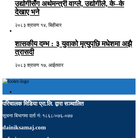
उद्योगीसँग अर्थमन्त्री वाग्ले, उद्योगीले, के–के
देखाए भने
२०८३ श्रावण १४, बिहीबार
शासकीय दम्भ : ३ युवाको मृत्युपछि मधेशमा अझै
त्रासदी
२०८३ श्रावण १७, आईतवार
परिचालक मिडिया प्रा.लि. द्वारा सञ्चालित
सूचना बिभागमा दर्ता नं: १८६८/०७६-०७७
dainiksamaj.com