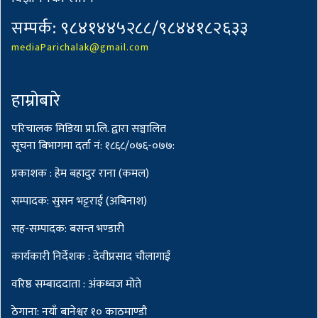
सम्पर्क: ९८४१४४५२८८/९८४४१८२६३३
mediaParichalak@gmail.com
हाम्राेबारे
परिचालक मिडिया प्रा.लि. द्वारा सञ्चालित
सूचना बिभागमा दर्ता नं: १८६८/०७६-०७७:
प्रकाशक : हेम बहादुर राना (कमल)
सम्पादक: सुसन भट्टराई (अबिनाश)
सह-सम्पादक: बसन्त भण्डारी
कार्यकारी निर्देशक : देवीप्रसाद चौलागाईं
वरिष्ठ सम्बाददाता : अंकध्वज मोते
ठेगाना: नयाँ बानेश्वर १० काठमाण्डौ