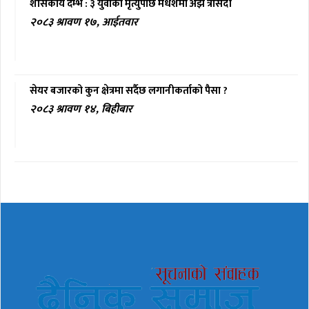
शासकीय दम्भ : ३ युवाको मृत्युपछि मधेशमा अझै त्रासदी
२०८३ श्रावण १७, आईतवार
सेयर बजारको कुन क्षेत्रमा सर्दैछ लगानीकर्ताको पैसा ?
२०८३ श्रावण १४, बिहीबार