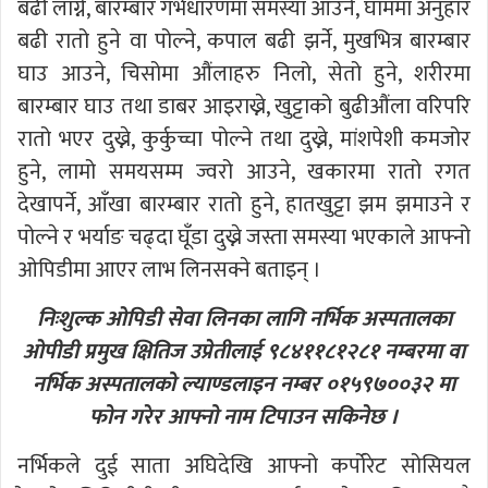
बढी लाग्ने, बारम्बार गर्भधारणमा समस्या आउने, घाममा अनुहार
बढी रातो हुने वा पोल्ने, कपाल बढी झर्ने, मुखभित्र बारम्बार
घाउ आउने, चिसोमा औंलाहरु निलो, सेतो हुने, शरीरमा
बारम्बार घाउ तथा डाबर आइराख्ने, खुट्टाको बुढीऔंला वरिपरि
रातो भएर दुख्ने, कुर्कुच्चा पोल्ने तथा दुख्ने, मांशपेशी कमजोर
हुने, लामो समयसम्म ज्वरो आउने, खकारमा रातो रगत
देखापर्ने, आँखा बारम्बार रातो हुने, हातखुट्टा झम झमाउने र
पोल्ने र भर्याङ चढ्दा घूँडा दुख्ने जस्ता समस्या भएकाले आफ्नो
ओपिडीमा आएर लाभ लिनसक्ने बताइन् ।
निःशुल्क ओपिडी सेवा लिनका लागि नर्भिक अस्पतालका
ओपीडी प्रमुख क्षितिज उप्रेतीलाई ९८४११८१२८१ नम्बरमा वा
नर्भिक अस्पतालको ल्याण्डलाइन नम्बर ०१५९७००३२ मा
फोन गरेर आफ्नो नाम टिपाउन सकिनेछ ।
नर्भिकले दुई साता अघिदेखि आफ्नो कर्पोरेट सोसियल