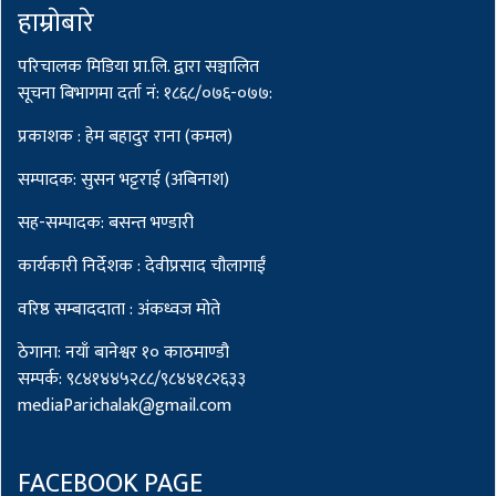
हाम्राेबारे
परिचालक मिडिया प्रा.लि. द्वारा सञ्चालित
सूचना बिभागमा दर्ता नं: १८६८/०७६-०७७:
प्रकाशक : हेम बहादुर राना (कमल)
सम्पादक: सुसन भट्टराई (अबिनाश)
सह-सम्पादक: बसन्त भण्डारी
कार्यकारी निर्देशक : देवीप्रसाद चौलागाईं
वरिष्ठ सम्बाददाता : अंकध्वज मोते
ठेगाना: नयाँ बानेश्वर १० काठमाण्डौ
सम्पर्क: ९८४१४४५२८८/९८४४१८२६३३
mediaParichalak@gmail.com
FACEBOOK PAGE