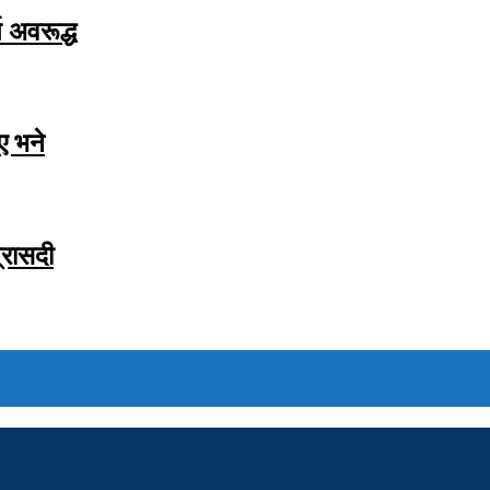
 अवरूद्ध
ाए भने
्रासदी