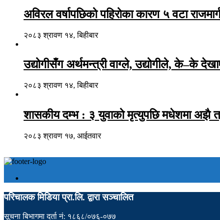
अविरल वर्षापछिको पहिरोका कारण ५ वटा राजमार्ग
२०८३ श्रावण १४, बिहीबार
उद्योगीसँग अर्थमन्त्री वाग्ले, उद्योगीले, के–के देख
२०८३ श्रावण १४, बिहीबार
शासकीय दम्भ : ३ युवाको मृत्युपछि मधेशमा अझै त
२०८३ श्रावण १७, आईतवार
परिचालक मिडिया प्रा.लि. द्वारा सञ्चालित
सूचना बिभागमा दर्ता नं: १८६८/०७६-०७७