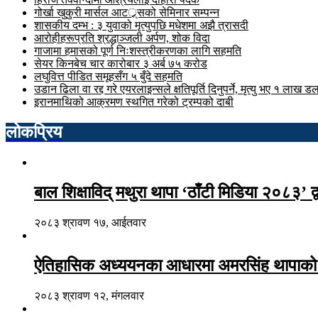
गोर्खा खुकुरी मार्सल आटर््र्सको सेमिनार सम्पन्न
शासकीय दम्भ : ३ युवाको मृत्युपछि मधेशमा अझै त्रासदी
आरोहीहरूप्रति श्रद्धाञ्जली अर्पण, शोक विदा
गाजामा हमासको पूर्ण निःशस्त्रीकरणका लागि सहमति
सेयर किनबेच चार कारोबार ३ अर्ब ७५ करोड
लघुवित्त पीडित समूहसँग ५ बुँदे सहमति
उडान ढिला वा रद्द गरे एयरलाइन्सले क्षतिपूर्ति दिनुपर्ने, मृत्यु भए १ लाख 
इरानमाथिको आक्रमण स्थगित गरेको ट्रम्पको दाबी
लोकप्रिय
बाल शिक्षाविद् मथुरा थापा ‘ठाँटी मिडिया २०८३’ द्
२०८३ श्रावण १७, आईतवार
ऐतिहासिक अध्ययनका आधारमा अमरसिंह थापाको जन
२०८३ श्रावण १२, मंगलवार