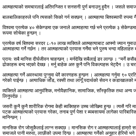
आत्महत्याको समचारलाई अतिरन्जित र सनसनी पुर्ण बनाउनु हुदैन । जसले समाज
बालबालिकाहरुले पनि त्यसको सिको गर्न सक्छन् । आत्महत्या बिश्वब्यापी रुपमा
विश्वमा प्रत्येक ४० सेकेण्डमा एक जनाले आत्माहत्या गर्छ भने प्रत्येक ३ सेकेण्डमा
रूपमा सोचेका हुन्छन् ।
प्रत्येक वर्ष बिश्वमा सरदर ८-१० लाख व्यक्तिले आत्महत्याबाट आफ्नो ज्यान गुमाउन
आत्माहत्या गर्ने गर्छन । तर आत्महत्याको प्रयास गर्नेमा भने पुरुष भन्दा महिलाहरु 
प्रायः सबै मानिस दीर्घजीवन चाहन्छन् । मर्नदेखि सबैलाई डर लाग्छ । “मर्ने कस
ढोकाहरू बन्द भएको देख्छ । मर्नु बाहेक अरु कुनै पनि विकल्पहरू भेट्दैन । उ चर
आत्महत्या गर्ने अवस्थामा पुग्नुमा धेरै कारणहरू हुन्छन । आत्महत्या गर्नुमा 
गरेको पाईन्छ । अत्याधिक जाँड, रक्सी तथा लागूँ पदार्थको सेवन र कडाखालको 
व्यक्तिले आत्महत्या आनुवंशिक, मनोवैज्ञानिक, सामाजिक, साँस्कृतिक तथा अन्य 
लिनुपर्दछ ।
जसरी कुनै कुनै शारीरिक रोगमा केही ब्यक्तिहरु उच्च जोखिमा हुन्छ । त्यसै गर
पटक आत्महत्याको प्रयास गरेका, तनाब पुर्ण पेशा र ब्यबसायमा लागेका पारिबा
मानिन्छन् ।
मानसिक रोग जोसुकैलाई लाग्न सक्दछ । मानसिक रोग र आत्महत्यालाई हाम्रो समा
समाजले पानी मरुवा, लाछीको उपमा दिन्छ । आत्महत्या गर्नेको अनुहार हेरियो भने 