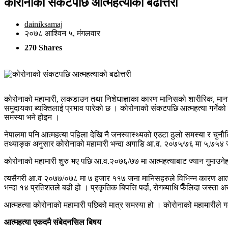
कोरोनाको संकटपछि आत्महत्याको बढोत्तरी
dainiksamaj
२०७८ आश्विन ५, मंगलवार
270 Shares
कोरोनाको महामारी, लकडाउन तथा निशेधाज्ञाका कारण मानिसको शारीरिक, मानसिक
समुदायका ब्यक्तिलाई प्रभाव पारेको छ । कोरोनाको संकटपछि आत्महत्या गर्नेको 
समस्या भने होइन ।
नेपालमा पनि आत्महत्या पहिला देखि नै जनस्वास्थ्यको एउटा ठुलो समस्या र चुनौतिक
तथ्याङ्क अनुसार कोरोनाको महामारी भन्दा अगाडि आ.व. २०७५/७६ मा ५,७५४ ज
कोरोनाको महामारी शुरु भए पछि आ.व.२०७६/७७ मा आत्महत्याबाट ज्यान गुमाउनेह
त्यसैगरी आ.व २०७७/०७८ मा ७ हजार ११७ जना मानिसहरुले विभिन्न कारण आत्महत्
भन्दा १४ प्रतिशतले बढी हो । प्रकृतिक बिपत्ति पर्दा, रोगब्याधि फैँलिदा जस्त
आत्महत्या कोरोनाको महामारी पछिको मात्र समस्या हो । कोरोनाको महामारीले ग
आत्महत्या एकदमै संबेदनसिल बिषय