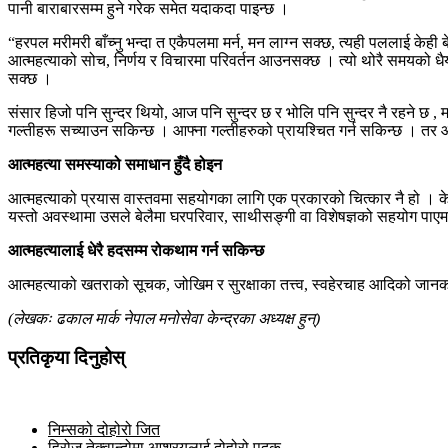
पानी बाराबारसम्म हुने गरेक समेत यदाकदा पाइन्छ ।
“हरपल मरीमरी बाँच्नु भन्दा त एकैपलमा मर्न, मन लाग्न सक्छ, त्यही पललाई केही बेर
आत्महत्याको सोच, निर्णय र विचारमा परिवर्तन आउनसक्छ । त्यो थोरै समयको धैर्
सक्छ ।
संसार हिजो पनि सुन्दर थियो, आज पनि सुन्दर छ र भोलि पनि सुन्दर नै रहने छ , 
गल्तीहरू सच्याउन सकिन्छ । आफ्ना गल्तीहरुको प्रायश्चित गर्न सकिन्छ । तर आफ
आत्महत्या समस्याको समाधान हुँदै होइन
आत्महत्याको प्रयास वास्तवमा सहयोगका लागि एक प्रकारको चित्कार नै हो । केहि 
यस्तो अवस्थामा उसले बेलैमा घरपरिवार, साथीसङ्गी वा विशेषज्ञको सहयोग पाए
आत्महत्यालाई धेरै हदसम्म रोकथाम गर्न सकिन्छ
आत्महत्याको खतराको सूचक, जोखिम र सुरक्षाका तत्त्व, स्वहेरचाह आदिको जा
(लेखकः ढकाल मार्क नेपाल मनोसेवा केन्द्रका अध्यक्ष हुन्)
प्रतिकृया दिनुहोस्
निम्सको दोहोरो जित
हिरोज तेक्वान्दोमा आश्रयलाई दोहोरो पदक