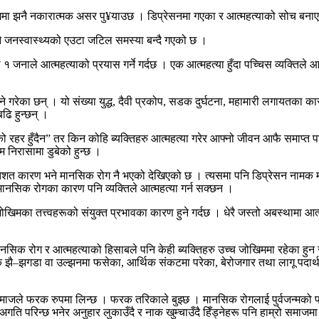
मा झनै नकारात्मक असर पु¥याउछ । डिप्रेसनमा गएका र आत्महत्याको सोच बनाएक
 नै जनस्वास्थ्यको एउटा जटिल समस्या बन्दै गएको छ ।
 १ जनाले आत्महत्याको प्रयास गर्ने गर्दछ । एक आत्महत्या हुँदा पच्चिस व्यक्तिले आत
े गरेका छन् । यो संख्या युद्ध, दैवी प्रकोप, सडक दुर्घटना, महामारी लगायतका कारण
बढि हुन्छन् ।
ैको रहर हुँदैन” तर किन कोहि ब्यक्तिहरु आत्महत्या गरेर आफ्नो जीवन आफै समाप्त प
म निरासामा डुबेको हुन्छ ।
९० प्रतिशत कारण भने मानसिक रोग नै भएको देखिएको छ । त्यसमा पनि डिप्रेसन नामक 
मानसिक रोगका कारण पनि व्यक्तिले आत्महत्या गर्न सक्छन ।
जोखिमका तत्त्वहरूको संयुक्त प्रभावका कारण हुने गर्दछ । धेरै जस्तो अबस्थामा
ि मानसिक रोग र आत्महत्याको हिसाबले पनि केही ब्यक्तिहरु उच्च जोखिममा रहेका ह
रिक झै–झगडा वा उल्झनमा फसेका, आर्थिक संकटमा परेका, बेरोजगार तथा लागू पदार
जले फरक रुपमा लिन्छ । फरक तरिकाले बुझ्छ । मानसिक रोगलाई पुर्वजन्मको पाप र
अगति परिन्छ भनेर अनुहार लुकाउँदै र नाक खुम्चाउँदै हिँड्नेहरू पनि हाम्रो समाजम