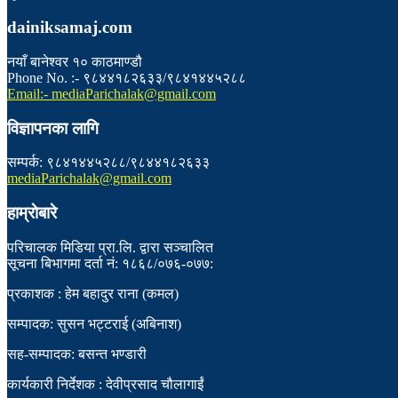
dainiksamaj.com
नयाँ बानेश्वर १० काठमाण्डौ
Phone No. :- ९८४४१८२६३३/९८४१४४५२८८
Email:- mediaParichalak@gmail.com
विज्ञापनका लागि
सम्पर्क: ९८४१४४५२८८/९८४४१८२६३३
mediaParichalak@gmail.com
हाम्राेबारे
परिचालक मिडिया प्रा.लि. द्वारा सञ्चालित
सूचना बिभागमा दर्ता नं: १८६८/०७६-०७७:
प्रकाशक : हेम बहादुर राना (कमल)
सम्पादक: सुसन भट्टराई (अबिनाश)
सह-सम्पादक: बसन्त भण्डारी
कार्यकारी निर्देशक : देवीप्रसाद चौलागाईं