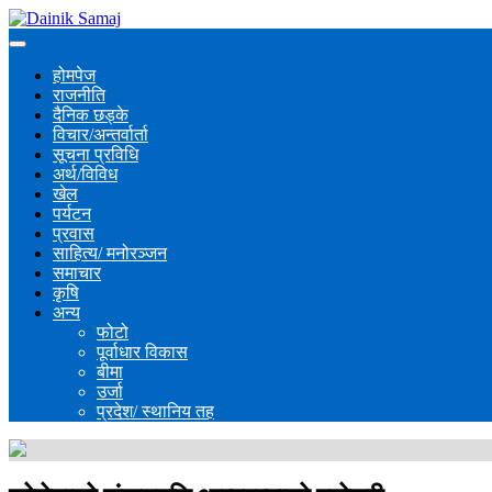
होमपेज
राजनीति
दैनिक छड्के
विचार/अन्तर्वार्ता
सूचना प्रविधि
अर्थ/विविध
खेल
पर्यटन
प्रवास
साहित्य/ मनोरञ्जन
समाचार
कृषि
अन्य
फोटो
पूर्वाधार विकास
बीमा
उर्जा
प्रदेश/ स्थानिय तह