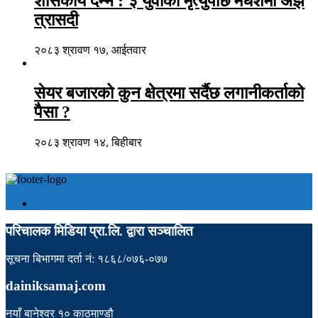
शासकीय दम्भ : ३ युवाको मृत्युपछि मधेशमा अझै
त्रासदी
२०८३ श्रावण १७, आईतवार
सेयर बजारको कुन क्षेत्रमा सर्दैछ लगानीकर्ताको
पैसा ?
२०८३ श्रावण १४, बिहीबार
परिचालक मिडिया प्रा.लि. द्वारा सञ्चालित
सूचना बिभागमा दर्ता नं: १८६८/०७६-०७७
dainiksamaj.com
नयाँ बानेश्वर १० काठमाण्डौ