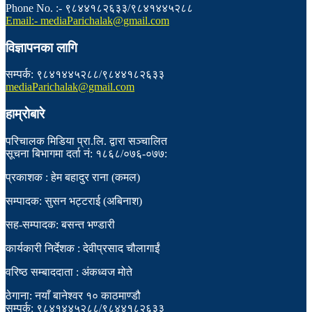
Phone No. :- ९८४४१८२६३३/९८४१४४५२८८
Email:- mediaParichalak@gmail.com
विज्ञापनका लागि
सम्पर्क: ९८४१४४५२८८/९८४४१८२६३३
mediaParichalak@gmail.com
हाम्राेबारे
परिचालक मिडिया प्रा.लि. द्वारा सञ्चालित
सूचना बिभागमा दर्ता नं: १८६८/०७६-०७७:
प्रकाशक : हेम बहादुर राना (कमल)
सम्पादक: सुसन भट्टराई (अबिनाश)
सह-सम्पादक: बसन्त भण्डारी
कार्यकारी निर्देशक : देवीप्रसाद चौलागाईं
वरिष्ठ सम्बाददाता : अंकध्वज मोते
ठेगाना: नयाँ बानेश्वर १० काठमाण्डौ
सम्पर्क: ९८४१४४५२८८/९८४४१८२६३३