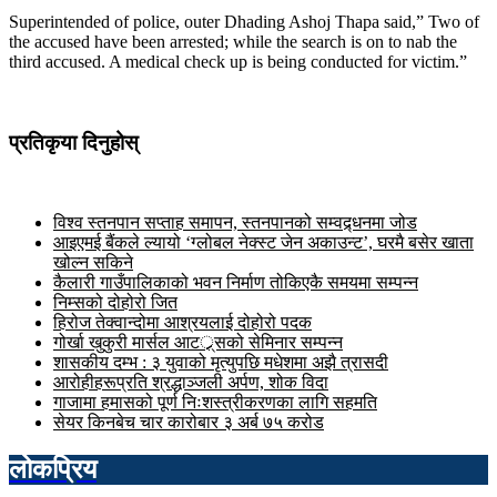
Superintended of police, outer Dhading Ashoj Thapa said,” Two of
the accused have been arrested; while the search is on to nab the
third accused. A medical check up is being conducted for victim.”
प्रतिकृया दिनुहोस्
विश्व स्तनपान सप्ताह समापन, स्तनपानको सम्वद्र्धनमा जोड
आइएमई बैंकले ल्यायो ‘ग्लोबल नेक्स्ट जेन अकाउन्ट’, घरमै बसेर खाता
खोल्न सकिने
कैलारी गाउँपालिकाको भवन निर्माण तोकिएकै समयमा सम्पन्न
निम्सको दोहोरो जित
हिरोज तेक्वान्दोमा आश्रयलाई दोहोरो पदक
गोर्खा खुकुरी मार्सल आटर््र्सको सेमिनार सम्पन्न
शासकीय दम्भ : ३ युवाको मृत्युपछि मधेशमा अझै त्रासदी
आरोहीहरूप्रति श्रद्धाञ्जली अर्पण, शोक विदा
गाजामा हमासको पूर्ण निःशस्त्रीकरणका लागि सहमति
सेयर किनबेच चार कारोबार ३ अर्ब ७५ करोड
लोकप्रिय