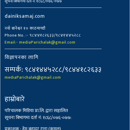
सूचना बिभागमा दर्ता नं: १८६८/०७६-०७७
dainiksamaj.com
नयाँ बानेश्वर १० काठमाण्डौ
Phone No. :- ९८४४१८२६३३/९८४१४४५२८८
Email:- mediaParichalak@gmail.com
विज्ञापनका लागि
सम्पर्क: ९८४१४४५२८८/९८४४१८२६३३
mediaParichalak@gmail.com
हाम्राेबारे
परिचालक मिडिया प्रा.लि. द्वारा सञ्चालित
सूचना बिभागमा दर्ता नं: १८६८/०७६-०७७:
प्रकाशक : हेम बहादुर राना (कमल)