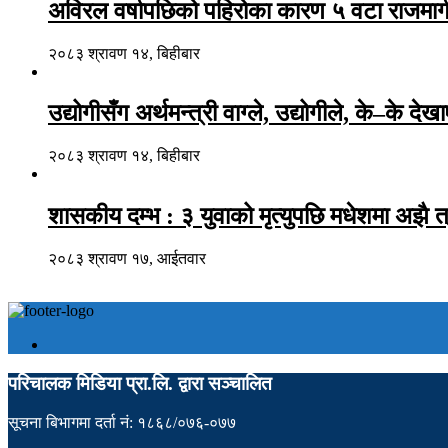
अविरल वर्षापछिको पहिरोका कारण ५ वटा राजमार्ग
२०८३ श्रावण १४, बिहीबार
उद्योगीसँग अर्थमन्त्री वाग्ले, उद्योगीले, के–के देख
२०८३ श्रावण १४, बिहीबार
शासकीय दम्भ : ३ युवाको मृत्युपछि मधेशमा अझै त
२०८३ श्रावण १७, आईतवार
परिचालक मिडिया प्रा.लि. द्वारा सञ्चालित
सूचना बिभागमा दर्ता नं: १८६८/०७६-०७७