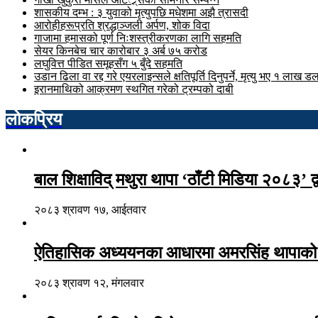
शासकीय दम्भ : ३ युवाको मृत्युपछि मधेशमा अझै त्रासदी
आरोहीहरूप्रति श्रद्धाञ्जली अर्पण, शोक विदा
गाजामा हमासको पूर्ण निःशस्त्रीकरणका लागि सहमति
सेयर किनबेच चार कारोबार ३ अर्ब ७५ करोड
लघुवित्त पीडित समूहसँग ५ बुँदे सहमति
उडान ढिला वा रद्द गरे एयरलाइन्सले क्षतिपूर्ति दिनुपर्ने, मृत्यु भए १ लाख 
इरानमाथिको आक्रमण स्थगित गरेको ट्रम्पको दाबी
लोकप्रिय
बाल शिक्षाविद् मथुरा थापा ‘ठाँटी मिडिया २०८३’ द्
२०८३ श्रावण १७, आईतवार
ऐतिहासिक अध्ययनका आधारमा अमरसिंह थापाको जन
२०८३ श्रावण १२, मंगलवार