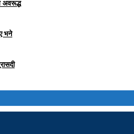
 अवरूद्ध
ाए भने
्रासदी