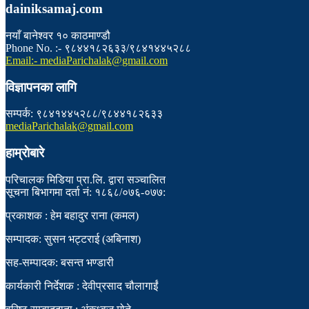
dainiksamaj.com
नयाँ बानेश्वर १० काठमाण्डौ
Phone No. :- ९८४४१८२६३३/९८४१४४५२८८
Email:- mediaParichalak@gmail.com
विज्ञापनका लागि
सम्पर्क: ९८४१४४५२८८/९८४४१८२६३३
mediaParichalak@gmail.com
हाम्राेबारे
परिचालक मिडिया प्रा.लि. द्वारा सञ्चालित
सूचना बिभागमा दर्ता नं: १८६८/०७६-०७७:
प्रकाशक : हेम बहादुर राना (कमल)
सम्पादक: सुसन भट्टराई (अबिनाश)
सह-सम्पादक: बसन्त भण्डारी
कार्यकारी निर्देशक : देवीप्रसाद चौलागाईं